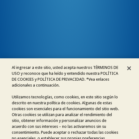
Origen de la cerveza sin
alcohol
¿Cómo se elabora una Buckler
0,0?
Volver a La Enciclopedia del Cerve
Al ingresar a este sitio, usted acepta nuestros TÉRMINOS DE
USO y reconoce que ha leído y entendido nuestra POLÍTICA
ACERCA DE LA COMPAÑÍA
DE COOKIES y POLÍTICA DE PRIVACIDAD. *Vea enlaces
adicionales a continuación.
COMMUNITY GUIDELINES
Utilizamos tecnologías, como cookies, en este sitio según lo
descrito en nuestra política de cookies. Algunas de estas
AVISO LEGAL
cookies son esenciales para el funcionamiento del sitio web.
Otras cookies se utilizan para analizar el rendimiento del
sitio, obtener información y personalizar anuncios de
POLÍTICA DE COOKIES
acuerdo con sus intereses – no las activaremos sin su
consentimiento. Puede aceptar o rechazar todas las cookies
POLÍTICA DE PRIVACIDAD
no esenciales, o establecer sus propias preferencias,